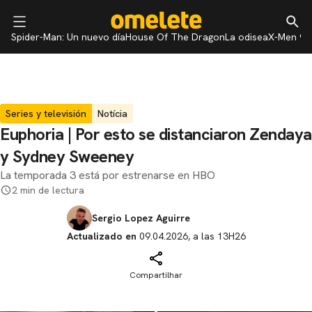
Spider-Man: Un nuevo día
House Of The Dragon
La odisea
X-Men 97
Series y televisión
Notícia
Euphoria | Por esto se distanciaron Zendaya
y Sydney Sweeney
La temporada 3 está por estrenarse en HBO
2 min de lectura
Sergio Lopez Aguirre
Actualizado en
09.04.2026, a las 13H26
Compartilhar