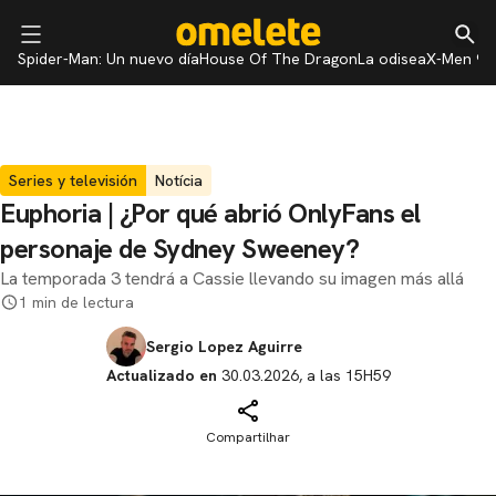
Spider-Man: Un nuevo día
House Of The Dragon
La odisea
X-Men 97
Series y televisión
Notícia
Euphoria | ¿Por qué abrió OnlyFans el
personaje de Sydney Sweeney?
La temporada 3 tendrá a Cassie llevando su imagen más allá
1 min de lectura
Sergio Lopez Aguirre
Actualizado en
30.03.2026, a las 15H59
Compartilhar