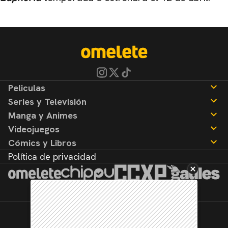
Peliculas
Series y Televisión
Noticias
Manga y Animes
Reseñas
Noticias
Videojuegos
Reseñas
Noticias
Cómics y Libros
Reseñas
Noticias
Política de privacidad
Reseñas
Noticias
Reseñas
©2026. Todos los derechos reservados.