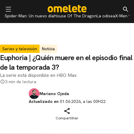
Spider-Man: Un nuevo día
House Of The Dragon
La odisea
X-Men 97
Series y televisión
Notícia
Euphoria | ¿Quién muere en el episodio final
de la temporada 3?
La serie está disponible en HBO Max
3 min de lectura
Mariano Ojeda
Actualizado en
01.06.2026, a las 00H22
Compartilhar