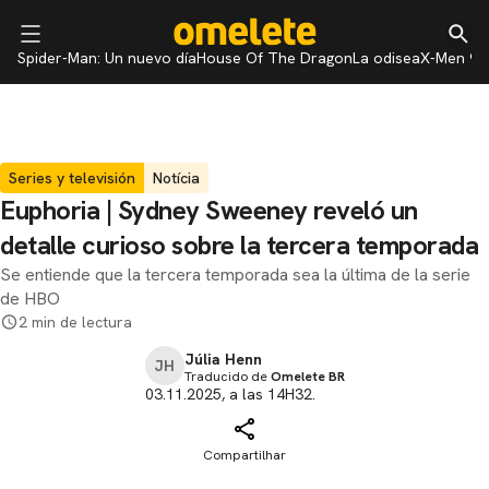
Spider-Man: Un nuevo día
House Of The Dragon
La odisea
X-Men 97
Series y televisión
Notícia
Euphoria | Sydney Sweeney reveló un
detalle curioso sobre la tercera temporada
Se entiende que la tercera temporada sea la última de la serie
de HBO
2 min de lectura
Júlia Henn
JH
Traducido de
Omelete BR
03.11.2025, a las 14H32.
Compartilhar