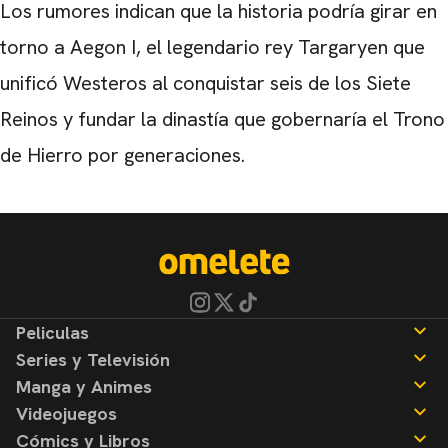
Los rumores indican que la historia podría girar en
torno a Aegon I, el legendario rey Targaryen que
unificó Westeros al conquistar seis de los Siete
Reinos y fundar la dinastía que gobernaría el Trono
de Hierro por generaciones.
Peliculas
Series y Televisión
Noticias
Manga y Animes
Reseñas
Noticias
Videojuegos
Reseñas
Noticias
Cómics y Libros
Reseñas