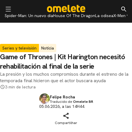
Spider-Man: Un nuevo día
House Of The Dragon
La odisea
X-Men 97
Series y televisión
Notícia
Game of Thrones | Kit Harington necesitó
rehabilitación al final de la serie
La presión y los muchos compromisos durante el estreno de la
temporada final hicieron que el actor buscara ayuda
3 min de lectura
Felipe Rocha
Traducido de
Omelete BR
05.06.2026, a las 14H44.
Compartilhar