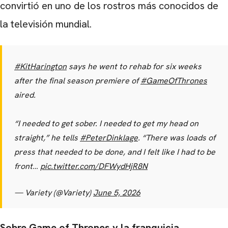
convirtió en uno de los rostros más conocidos de
la televisión mundial.
#KitHarington
says he went to rehab for six weeks
after the final season premiere of
#GameOfThrones
aired.
“I needed to get sober. I needed to get my head on
straight,” he tells
#PeterDinklage
. “There was loads of
press that needed to be done, and I felt like I had to be
front…
pic.twitter.com/DFWydHjR8N
— Variety (@Variety)
June 5, 2026
CARREGANDO PUBLICIDADE
Sobre Game of Thrones y la franquicia