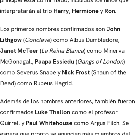
principal está confirmado, incluidos los niños que
interpretarán al trío
Harry
,
Hermione
y
Ron
.
Los primeros nombres confirmados son
John
Lithgow
(
Conclave
) como Albus Dumbledore,
Janet McTeer
(
La Reina Blanca
) como Minerva
McGonagall,
Paapa Essiedu
(
Gangs
of
London
)
como Severus Snape y
Nick Frost
(Shaun of the
Dead) como Rubeus Hagrid.
Además de los nombres anteriores, también fueron
confirmados
Luke Thallon
como el profesor
Quirrell y
Paul Whitehouse
como Argus Filch. Se
espera que pronto se anuncien más miembros del