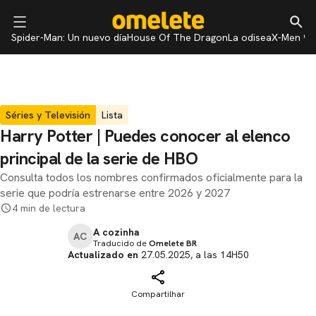
Spider-Man: Un nuevo día
House Of The Dragon
La odisea
X-Men 97
Séries y Televisión
Lista
Harry Potter | Puedes conocer al elenco
principal de la serie de HBO
Consulta todos los nombres confirmados oficialmente para la
serie que podría estrenarse entre 2026 y 2027
4 min de lectura
A cozinha
AC
Traducido de
Omelete BR
Actualizado en
27.05.2025, a las 14H50
Compartilhar