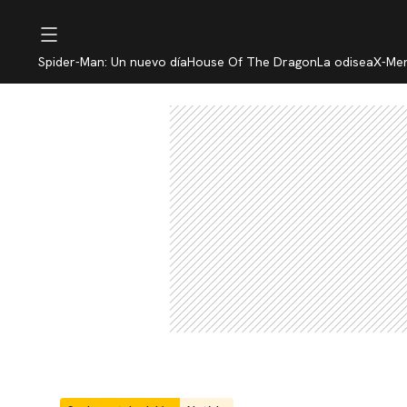
Spider-Man: Un nuevo día
House Of The Dragon
La odisea
X-Me