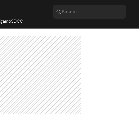
lígamo
SDCC