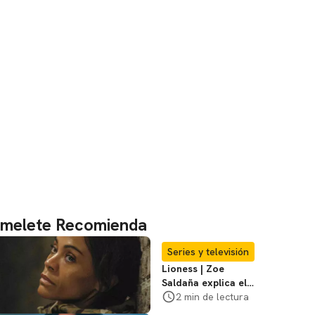
melete Recomienda
Series y televisión
Lioness | Zoe
Saldaña explica el
violento secuestro
2 min de lectura
de Joe en la