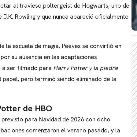
retar al travieso poltergeist de Hogwarts, uno de
CARREGANDO PUBLICIDADE
e J.K. Rowling y que nunca apareció oficialmente
e la escuela de magia, Peeves se convirtió en
 por su ausencia en las adaptaciones
ó a ser filmado para
Harry Potter y la piedra
l papel, pero terminó siendo eliminado de la
Potter de HBO
o previsto para Navidad de 2026 con ocho
abaciones comenzaron el verano pasado, y la