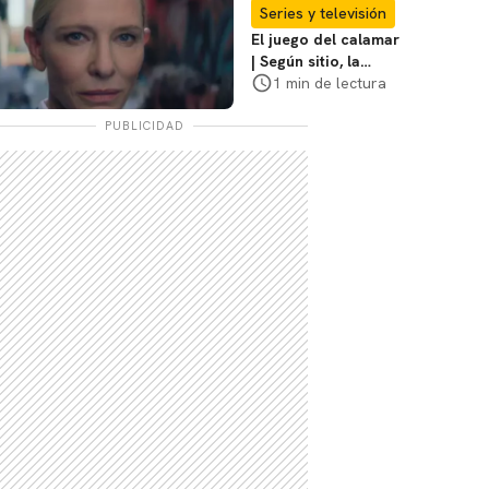
coraje"
Series y televisión
El juego del calamar
| Según sitio, la
versión de David
1 min de lectura
Fincher ya no
debería suceder
PUBLICIDAD