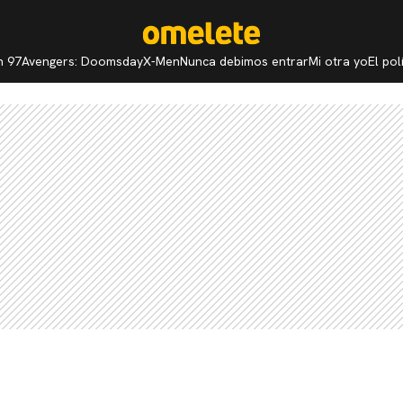
n 97
Avengers: Doomsday
X-Men
Nunca debimos entrar
Mi otra yo
El po