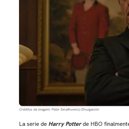
Créditos da imagem:
Peter Serafinowicz/Divulgación
La serie de
Harry Potter
de HBO finalment