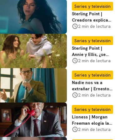
temporada 3
Series y televisión
Sterling Point |
Creadora explica
momentos clave del
2 min de lectura
final de la serie
Series y televisión
Sterling Point |
Annie y Ellis, ¿se
quedan juntos o
2 min de lectura
terminan al final?
Series y televisión
Nadie nos va a
extrañar | Ernesto
Laguardia habla
2 min de lectura
sobre la temporada
2
Series y televisión
Lioness | Morgan
Freeman elogia la
escritura de Taylor
2 min de lectura
Sheridan: "Él tiene