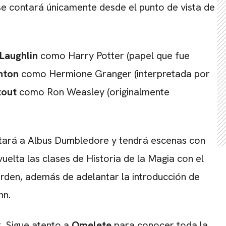
e contará únicamente desde el punto de vista de
Laughlin
como Harry Potter (papel que fue
anton
como Hermione Granger (interpretada por
tout
como Ron Weasley (originalmente
etará a Albus Dumbledore y tendrá escenas con
uelta las clases de Historia de la Magia con el
urden, además de adelantar la introducción de
nn.
x
. Sigue atento a
Omelete
para conocer toda la