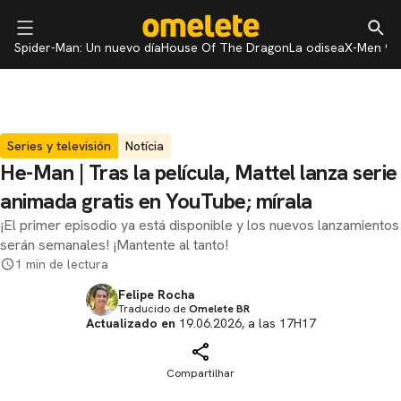
Spider-Man: Un nuevo día
House Of The Dragon
La odisea
X-Men 97
Series y televisión
Notícia
He-Man | Tras la película, Mattel lanza serie
animada gratis en YouTube; mírala
¡El primer episodio ya está disponible y los nuevos lanzamientos
serán semanales! ¡Mantente al tanto!
1 min de lectura
Felipe Rocha
Traducido de
Omelete BR
Actualizado en
19.06.2026, a las 17H17
Compartilhar