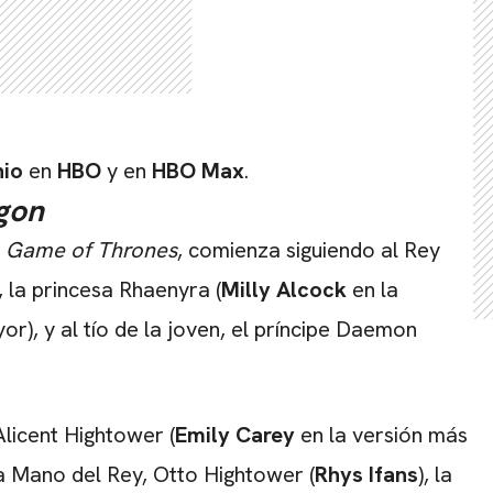
nio
en
HBO
y en
HBO
Max
.
gon
e
Game of Thrones
, comienza siguiendo al Rey
, la princesa Rhaenyra (
Milly Alcock
en la
or), y al tío de la joven, el príncipe Daemon
licent Hightower (
Emily Carey
en la versión más
la Mano del Rey, Otto Hightower (
Rhys Ifans
), la