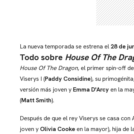
La nueva temporada se estrena el
28 de ju
Todo sobre
House Of The Dra
House Of The Dragon
, el primer spin-off d
Viserys I (
Paddy Considine
), su primogénita
versión más joven y
Emma D'Arcy
en la may
(
Matt Smith
).
Después de que el rey Viserys se casa con A
joven y
Olivia Cooke
en la mayor), hija de 