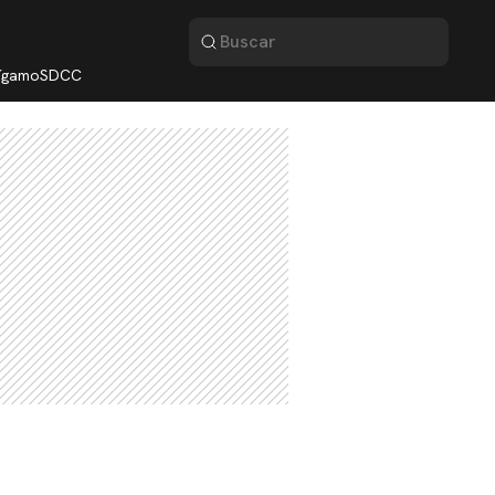
lígamo
SDCC