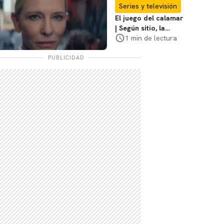
coraje"
Series y televisión
El juego del calamar
| Según sitio, la
versión de David
1 min de lectura
Fincher ya no
debería suceder
PUBLICIDAD