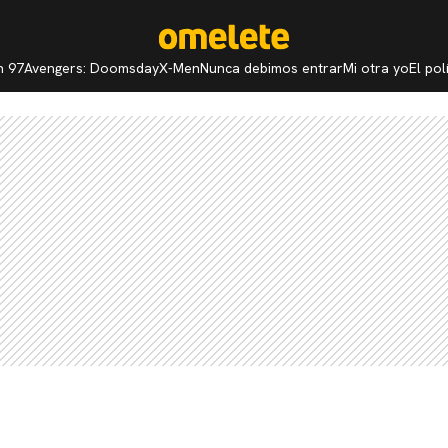
n 97
Avengers: Doomsday
X-Men
Nunca debimos entrar
Mi otra yo
El po