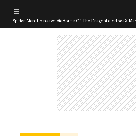
Spider-Man: Un nuevo día
House Of The Dragon
La odisea
X-Me