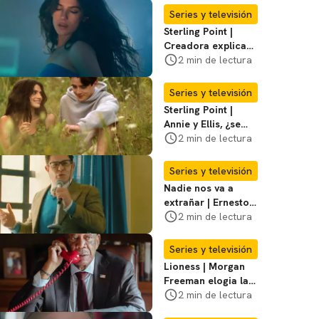
temporada 3
Series y televisión
Sterling Point |
Creadora explica
momentos clave del
2 min de lectura
final de la serie
Series y televisión
Sterling Point |
Annie y Ellis, ¿se
quedan juntos o
2 min de lectura
terminan al final?
Series y televisión
Nadie nos va a
extrañar | Ernesto
Laguardia habla
2 min de lectura
sobre la temporada
2
Series y televisión
Lioness | Morgan
Freeman elogia la
escritura de Taylor
2 min de lectura
Sheridan: "Él tiene