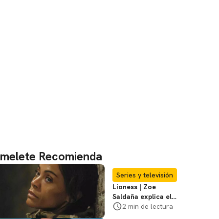
melete Recomienda
Series y televisión
Lioness | Zoe
Saldaña explica el
violento secuestro
2 min de lectura
de Joe en la