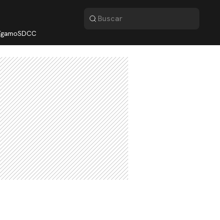
lígamo
SDCC