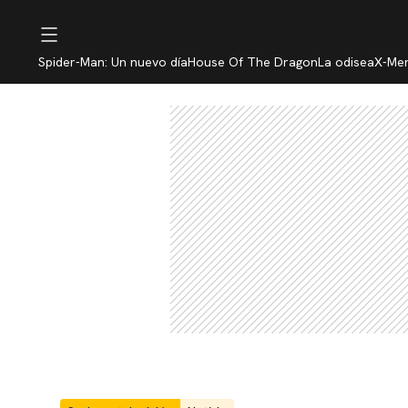
Spider-Man: Un nuevo día
House Of The Dragon
La odisea
X-Me