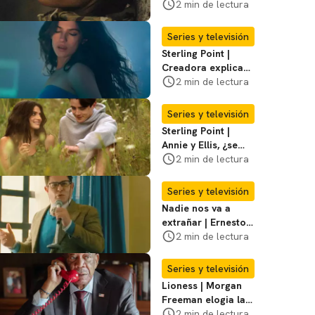
violento secuestro
2 min de lectura
de Joe en la
temporada 3
Series y televisión
Sterling Point |
Creadora explica
momentos clave del
2 min de lectura
final de la serie
Series y televisión
Sterling Point |
Annie y Ellis, ¿se
quedan juntos o
2 min de lectura
terminan al final?
Series y televisión
Nadie nos va a
extrañar | Ernesto
Laguardia habla
2 min de lectura
sobre la temporada
2
Series y televisión
Lioness | Morgan
Freeman elogia la
escritura de Taylor
2 min de lectura