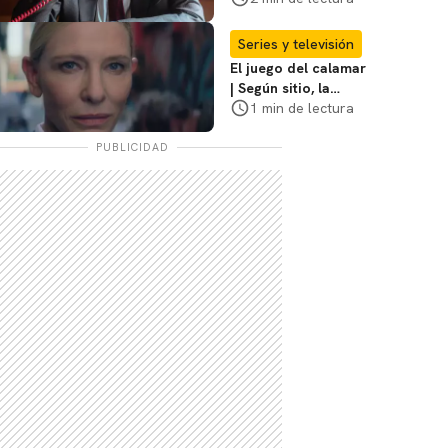
Sheridan: "Él tiene
coraje"
Series y televisión
El juego del calamar
| Según sitio, la
versión de David
1 min de lectura
Fincher ya no
debería suceder
PUBLICIDAD