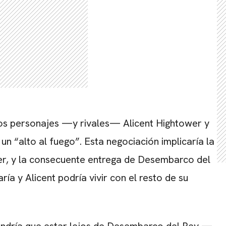
los personajes —y rivales— Alicent Hightower y
n “alto al fuego”. Esta negociación implicaría la
wer, y la consecuente entrega de Desembarco del
ía y Alicent podría vivir con el resto de su
endría que estar lejos de Desembarco del Rey —