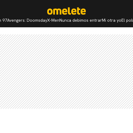
n 97
Avengers: Doomsday
X-Men
Nunca debimos entrar
Mi otra yo
El po