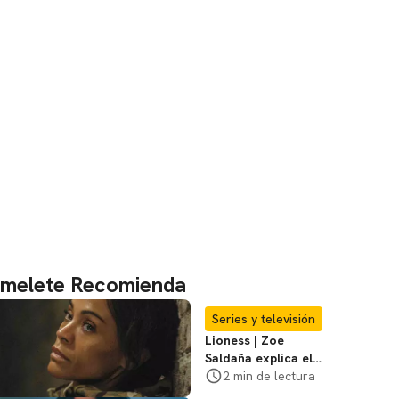
melete Recomienda
Series y televisión
Lioness | Zoe
Saldaña explica el
violento secuestro
2 min de lectura
de Joe en la