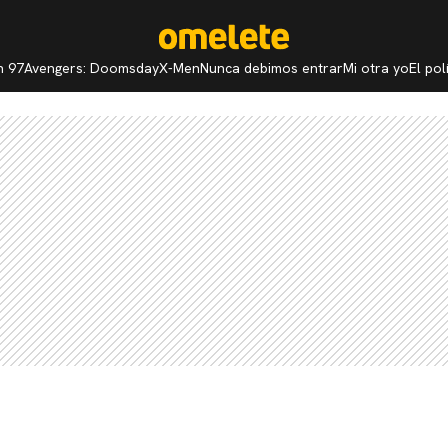
n 97
Avengers: Doomsday
X-Men
Nunca debimos entrar
Mi otra yo
El po