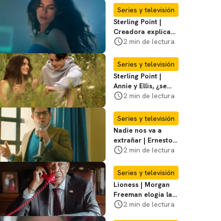
temporada 3
Series y televisión
Sterling Point |
Creadora explica
momentos clave del
2 min de lectura
final de la serie
Series y televisión
Sterling Point |
Annie y Ellis, ¿se
quedan juntos o
2 min de lectura
terminan al final?
Series y televisión
Nadie nos va a
extrañar | Ernesto
Laguardia habla
2 min de lectura
sobre la temporada
2
Series y televisión
Lioness | Morgan
Freeman elogia la
escritura de Taylor
2 min de lectura
Sheridan: "Él tiene