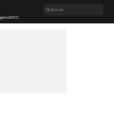
lígamo
SDCC