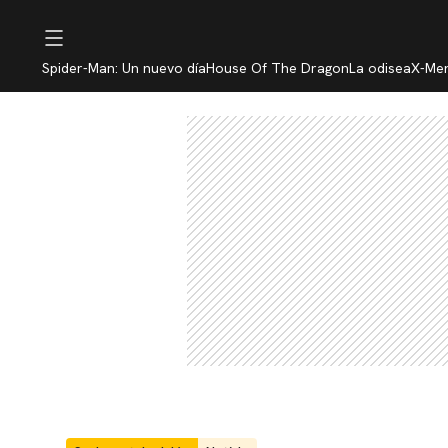
Spider-Man: Un nuevo día
House Of The Dragon
La odisea
X-Me