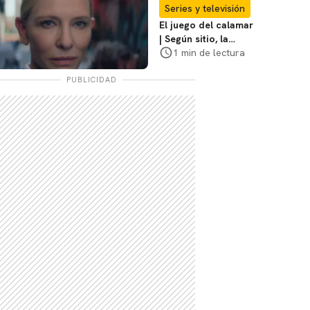
coraje"
Series y televisión
El juego del calamar
| Según sitio, la
versión de David
1 min de lectura
Fincher ya no
debería suceder
PUBLICIDAD