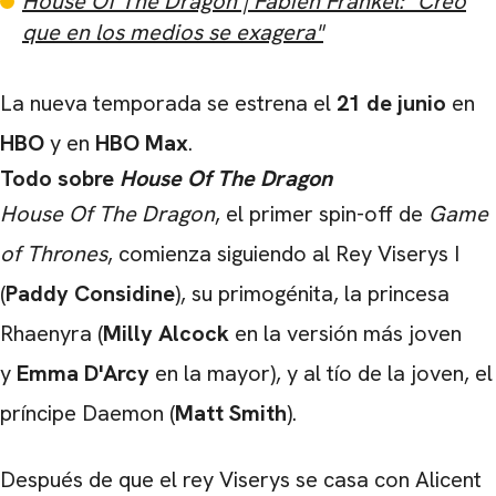
House Of The Dragon | Fabien Frankel: "Creo
que en los medios se exagera"
La nueva temporada se estrena el
21 de junio
en
HBO
y en
HBO
Max
.
Todo sobre
House Of The Dragon
House Of The Dragon
, el primer spin-off de
Game
of Thrones
, comienza siguiendo al Rey Viserys I
(
Paddy Considine
), su primogénita, la princesa
Rhaenyra (
Milly Alcock
en la versión más joven
y
Emma D'Arcy
en la mayor), y al tío de la joven, el
príncipe Daemon (
Matt Smith
).
Después de que el rey Viserys se casa con Alicent