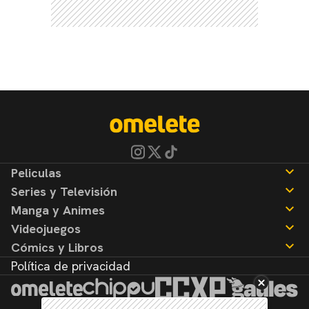
Peliculas
Series y Televisión
Noticias
Manga y Animes
Reseñas
Noticias
Videojuegos
Reseñas
Noticias
Cómics y Libros
Reseñas
Noticias
Política de privacidad
Reseñas
Noticias
Reseñas