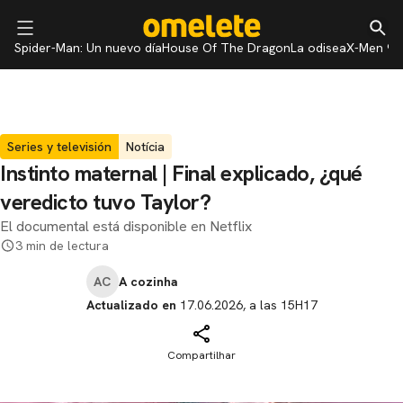
Spider-Man: Un nuevo día
House Of The Dragon
La odisea
X-Men 97
Series y televisión
Notícia
Instinto maternal | Final explicado, ¿qué
veredicto tuvo Taylor?
El documental está disponible en Netflix
3 min de lectura
AC
A cozinha
Actualizado en
17.06.2026, a las 15H17
Compartilhar