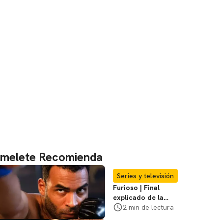
melete Recomienda
Series y televisión
Furioso | Final
explicado de la
serie brasileña de
2 min de lectura
Netflix