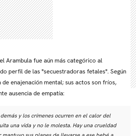
CARREGANDO PUBLICIDADE
l Arambula fue aún más categórico al
ado perfil de las "secuestradoras fetales".
Según
n de enajenación mental; sus actos son fríos,
te ausencia de empatía:
 demás y los crímenes ocurren en el calor del
uita una vida y no le molesta. Hay una crueldad
er mantuvo sus planes de llevarse a ese bebé a