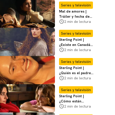
Series y televisión
Mal de amores |
Tráiler y fecha de
estreno de la nueva
2 min de lectura
serie mexicana
Series y televisión
Sterling Point |
¿Existe en Canadá
la isla de la que
2 min de lectura
habla la serie?
Entérate
Series y televisión
Sterling Point |
¿Quién es el padre
biológico de
2 min de lectura
Ramona? Te
decimos
Series y televisión
Sterling Point |
¿Cómo están
conectados Annie,
2 min de lectura
Ramona y Steven?