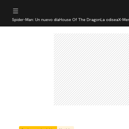
Spider-Man: Un nuevo día
House Of The Dragon
La odisea
X-Me