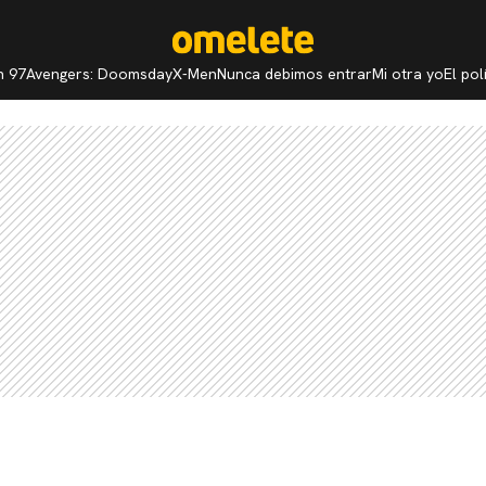
n 97
Avengers: Doomsday
X-Men
Nunca debimos entrar
Mi otra yo
El po