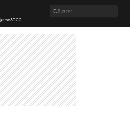
lígamo
SDCC