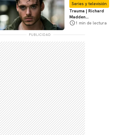
Te explicamos
Series y televisión
Trauma | Richard
Madden
protagonizará serie
1 min de lectura
de Prime Video
PUBLICIDAD