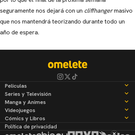
seguramente nos dejará con un
cliffhanger
masivo
que nos mantendrá teorizando durante todo un
año de espera.
Peliculas
Series y Televisión
Noticias
Manga y Animes
Reseñas
Noticias
Videojuegos
Reseñas
Noticias
Cómics y Libros
Reseñas
Noticias
Política de privacidad
Reseñas
Noticias