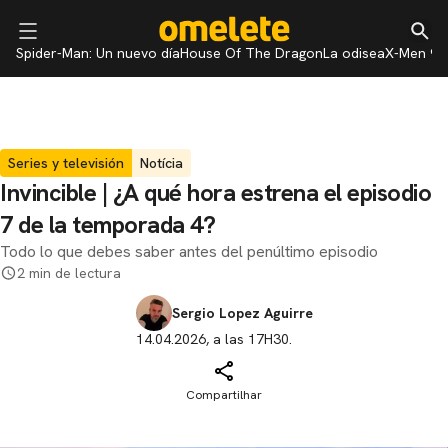
Spider-Man: Un nuevo día
House Of The Dragon
La odisea
X-Men 97
Series y televisión
Notícia
Invincible | ¿A qué hora estrena el episodio
7 de la temporada 4?
Todo lo que debes saber antes del penúltimo episodio
2 min de lectura
Sergio Lopez Aguirre
14.04.2026, a las 17H30.
Compartilhar