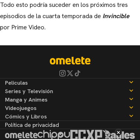
Todo esto podría suceder en los próximos tres
episodios de la cuarta temporada de
Invincible
por Prime Video.
Peliculas
Series y Televisión
Noticias
Manga y Animes
Reseñas
Noticias
Videojuegos
Reseñas
Noticias
Cómics y Libros
Reseñas
Noticias
Política de privacidad
Reseñas
Noticias
Reseñas