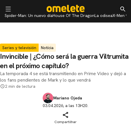
Spider-Man: Un nuevo día
House Of The Dragon
La odisea
X-Men 97
Series y televisión
Notícia
Invincible | ¿Cómo será la guerra Viltrumita
en el próximo capítulo?
La temporada 4 se está transmitiendo en Prime Video y dejó a
los fans pendientes de Mark y lo que vendrá
2 min de lectura
Mariano Ojeda
03.04.2026, a las 13H20.
Compartilhar