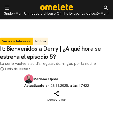
Spider-Man: Un nuevo día
House Of The Dragon
La odisea
X-Men 97
Series y televisión
Notícia
It: Bienvenidos a Derry | ¿A qué hora se
estrena el episodio 5?
La serie vuelve a su día regular: domingos por la noche
1 min de lectura
Mariano Ojeda
Actualizado en
28.11.2025, a las 17H22
Compartilhar