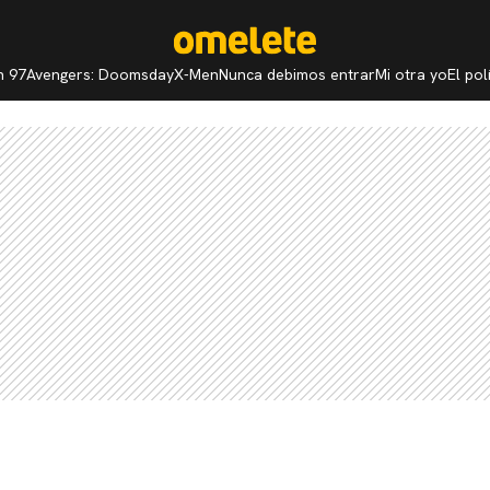
n 97
Avengers: Doomsday
X-Men
Nunca debimos entrar
Mi otra yo
El po