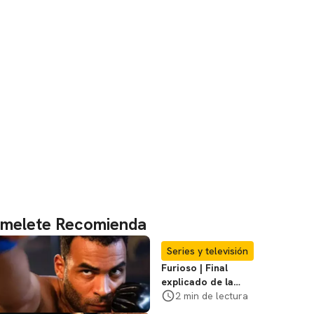
melete Recomienda
Series y televisión
Furioso | Final
explicado de la
serie brasileña de
2 min de lectura
Netflix