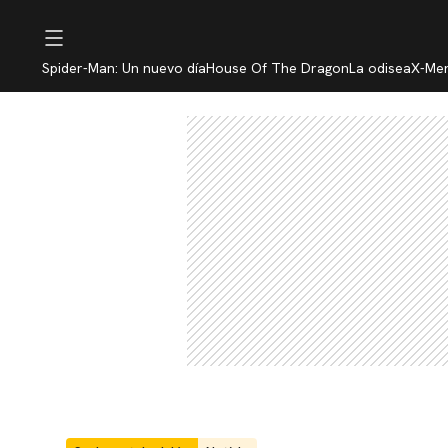
Spider-Man: Un nuevo día
House Of The Dragon
La odisea
X-Me