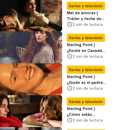
Series y televisión
Mal de amores |
Tráiler y fecha de
estreno de la nueva
2 min de lectura
serie mexicana
Series y televisión
Sterling Point |
¿Existe en Canadá
la isla de la que
2 min de lectura
habla la serie?
Entérate
Series y televisión
Sterling Point |
¿Quién es el padre
biológico de
2 min de lectura
Ramona? Te
decimos
Series y televisión
Sterling Point |
¿Cómo están
conectados Annie,
2 min de lectura
Ramona y Steven?