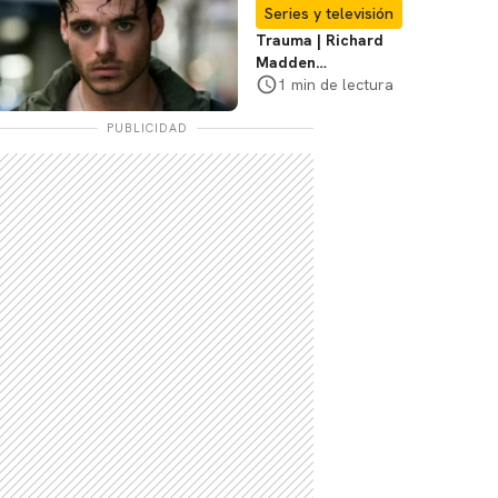
Te explicamos
Series y televisión
Trauma | Richard
Madden
protagonizará serie
1 min de lectura
de Prime Video
PUBLICIDAD