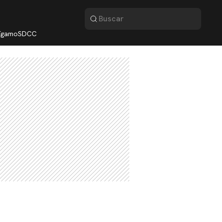
lígamo
SDCC