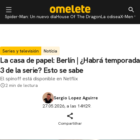
Spider-Man: Un nuevo día
House Of The Dragon
La odisea
X-Men 97
Series y televisión
Notícia
La casa de papel: Berlín | ¿Habrá temporada
3 de la serie? Esto se sabe
El spinoff está disponible en Netflix
2 min de lectura
Sergio Lopez Aguirre
27.05.2026, a las 14H29.
Compartilhar