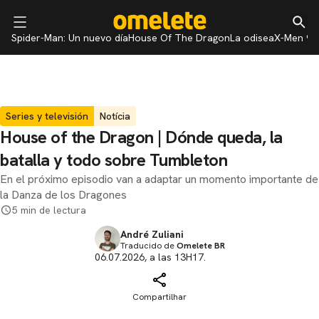
Spider-Man: Un nuevo día
House Of The Dragon
La odisea
X-Men 97
Series y televisión
Notícia
House of the Dragon | Dónde queda, la
batalla y todo sobre Tumbleton
En el próximo episodio van a adaptar un momento importante de
la Danza de los Dragones
5 min de lectura
André Zuliani
Traducido de
Omelete BR
06.07.2026, a las 13H17.
Compartilhar