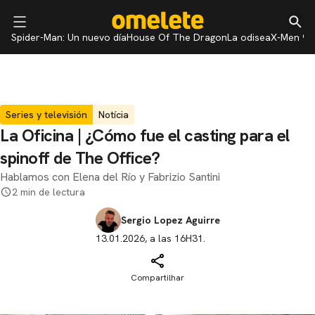
Spider-Man: Un nuevo día
House Of The Dragon
La odisea
X-Men 97
Series y televisión
Notícia
La Oficina | ¿Cómo fue el casting para el
spinoff de The Office?
Hablamos con Elena del Río y Fabrizio Santini
2 min de lectura
Sergio Lopez Aguirre
13.01.2026, a las 16H31.
Compartilhar