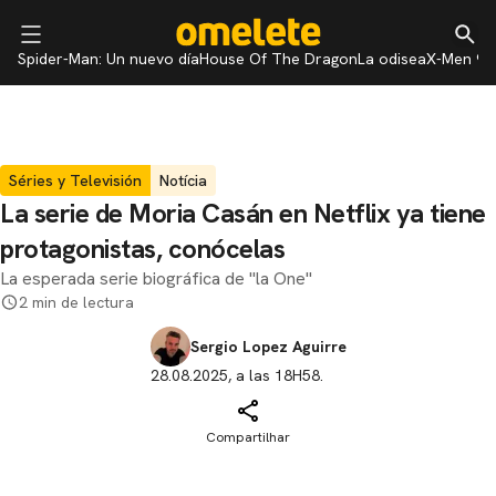
Spider-Man: Un nuevo día
House Of The Dragon
La odisea
X-Men 97
Séries y Televisión
Notícia
La serie de Moria Casán en Netflix ya tiene
protagonistas, conócelas
La esperada serie biográfica de "la One"
2 min de lectura
Sergio Lopez Aguirre
28.08.2025, a las 18H58.
Compartilhar