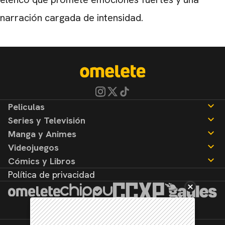
narración cargada de intensidad.
Peliculas
Series y Televisión
Noticias
Manga y Animes
Reseñas
Noticias
Videojuegos
Reseñas
Noticias
Cómics y Libros
Reseñas
Noticias
Política de privacidad
Reseñas
Noticias
Reseñas