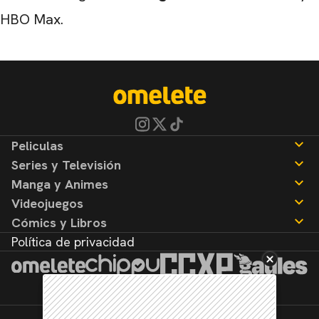
HBO Max.
Peliculas
Series y Televisión
Noticias
Manga y Animes
Reseñas
Noticias
Videojuegos
Reseñas
Noticias
Cómics y Libros
Reseñas
Noticias
Política de privacidad
Reseñas
Noticias
Reseñas