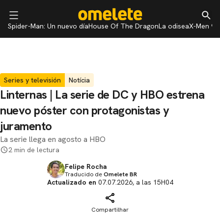
Spider-Man: Un nuevo día
House Of The Dragon
La odisea
X-Men 97
Series y televisión
Notícia
Linternas | La serie de DC y HBO estrena
nuevo póster con protagonistas y
juramento
La serie llega en agosto a HBO
2 min de lectura
Felipe Rocha
Traducido de
Omelete BR
Actualizado en
07.07.2026, a las 15H04
Compartilhar