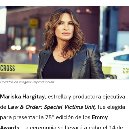
Créditos da imagem:
Reproducción
Mariska Hargitay
, estrella y productora ejecutiva
de
L
aw & Order: Special Victims Unit
,
fue elegida
para presentar la 78ª edición de los
Emmy
Awards.
La ceremonia se llevará a cabo el 14 de