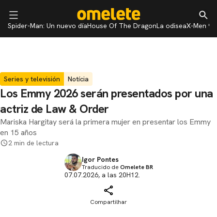
Spider-Man: Un nuevo día
House Of The Dragon
La odisea
X-Men 97
Series y televisión
Notícia
Los Emmy 2026 serán presentados por una
actriz de Law & Order
Mariska Hargitay será la primera mujer en presentar los Emmy
en 15 años
2 min de lectura
Igor Pontes
Traducido de
Omelete BR
07.07.2026, a las 20H12.
Compartilhar