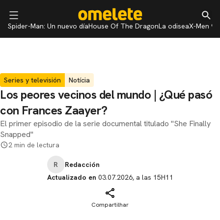
Spider-Man: Un nuevo día
House Of The Dragon
La odisea
X-Men 97
Series y televisión
Notícia
Los peores vecinos del mundo | ¿Qué pasó
con Frances Zaayer?
El primer episodio de la serie documental titulado "She Finally
Snapped"
2 min de lectura
R
Redacción
Actualizado en
03.07.2026, a las 15H11
Compartilhar