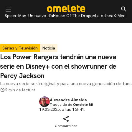
Spider-Man: Un nuevo día
House Of The Dragon
La odisea
X-Men 97
Séries y Televisión
Notícia
Los Power Rangers tendrán una nueva
serie en Disney+ con el showrunner de
Percy Jackson
La nueva serie será original y para una nueva generación de fans
2 min de lectura
Alexandre Almeida
Traducido de
Omelete BR
19.03.2025, a las 16H41.
Compartilhar