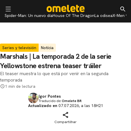
Spider-Man: Un nuevo día
House Of The Dragon
La odisea
X-Men 97
Series y televisión
Notícia
Marshals | La temporada 2 de la serie
Yellowstone estrena teaser tráiler
El teaser muestra lo que está por venir en la segunda
temporada
1 min de lectura
Igor Pontes
Traducido de
Omelete BR
Actualizado en
07.07.2026, a las 18H21
Compartilhar