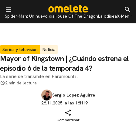
Spider-Man: Un nuevo día
House Of The Dragon
La odisea
X-Men 97
Series y televisión
Notícia
Mayor of Kingstown | ¿Cuándo estrena el
episodio 6 de la temporada 4?
La serie se transmite en Paramount+.
2 min de lectura
Sergio Lopez Aguirre
28.11.2025, a las 18H19.
Compartilhar