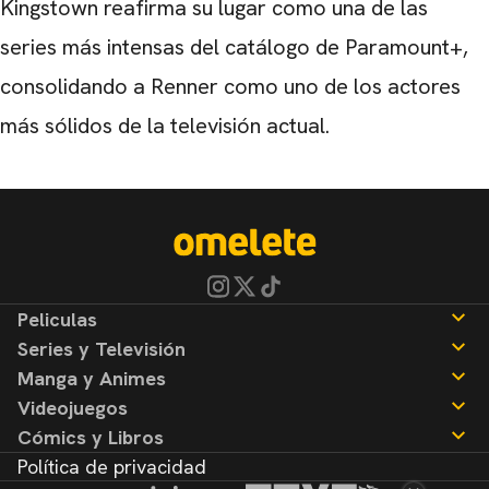
Kingstown reafirma su lugar como una de las
series más intensas del catálogo de Paramount+,
consolidando a Renner como uno de los actores
más sólidos de la televisión actual.
Peliculas
Series y Televisión
Noticias
Manga y Animes
Reseñas
Noticias
Videojuegos
Reseñas
Noticias
Cómics y Libros
Reseñas
Noticias
Política de privacidad
Reseñas
Noticias