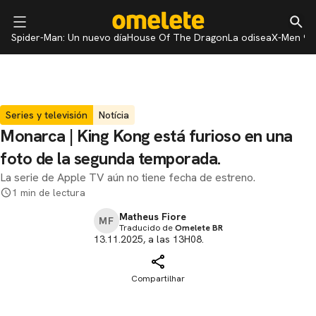
Spider-Man: Un nuevo día
House Of The Dragon
La odisea
X-Men 97
Series y televisión
Notícia
Monarca | King Kong está furioso en una
foto de la segunda temporada.
La serie de Apple TV aún no tiene fecha de estreno.
1 min de lectura
Matheus Fiore
MF
Traducido de
Omelete BR
13.11.2025, a las 13H08.
Compartilhar