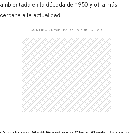
ambientada en la década de 1950 y otra más
CARREGANDO PUBLICIDADE
cercana a la actualidad.
CONTINÚA DESPUÉS DE LA PUBLICIDAD
Creada por
Matt Fraction
y
Chris Black
, la serie