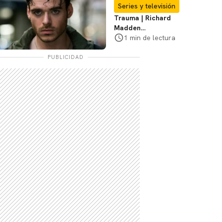
Te explicamos
Series y televisión
Trauma | Richard
Madden
protagonizará serie
1 min de lectura
de Prime Video
PUBLICIDAD