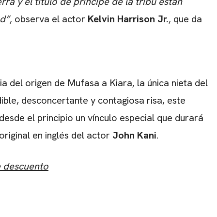
ra y el título de príncipe de la tribu están
ad”
, observa el actor
Kelvin Harrison Jr.
, que da
CARREGANDO PUBLICIDADE
ia del origen de Mufasa a Kiara, la única nieta del
dible, desconcertante y contagiosa risa, este
esde el principio un vínculo especial que durará
original en inglés del actor
John Kani
.
e descuento