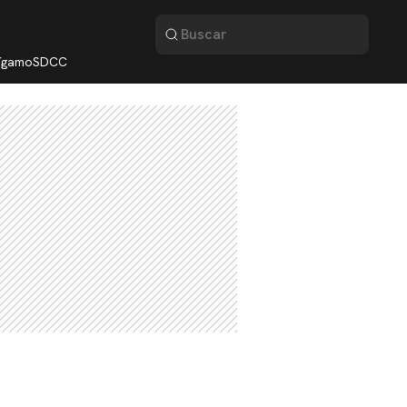
lígamo
SDCC