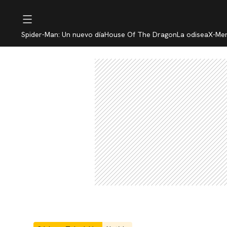
Spider-Man: Un nuevo día
House Of The Dragon
La odisea
X-Me