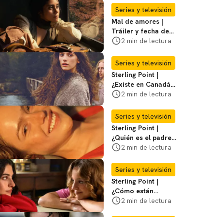
Series y televisión
Mal de amores |
Tráiler y fecha de
estreno de la nueva
2 min de lectura
serie mexicana
Series y televisión
Sterling Point |
¿Existe en Canadá
la isla de la que
2 min de lectura
habla la serie?
Entérate
Series y televisión
Sterling Point |
¿Quién es el padre
biológico de
2 min de lectura
Ramona? Te
decimos
Series y televisión
Sterling Point |
¿Cómo están
conectados Annie,
2 min de lectura
Ramona y Steven?