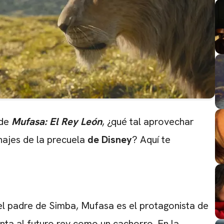
 de
Mufasa: El Rey León
, ¿qué tal aprovechar
ajes de la precuela
de Disney
? Aquí te
l padre de Simba, Mufasa es el protagonista de
enta al futuro rey como un cachorro. En la