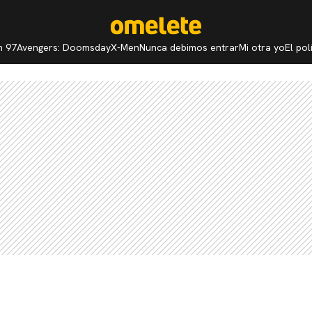
n 97
Avengers: Doomsday
X-Men
Nunca debimos entrar
Mi otra yo
El po