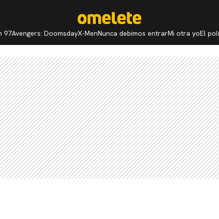
n 97
Avengers: Doomsday
X-Men
Nunca debimos entrar
Mi otra yo
El po