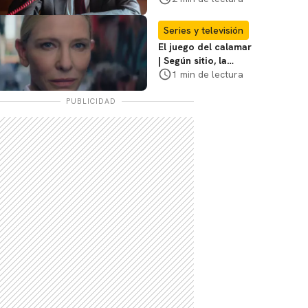
Sheridan: "Él tiene
coraje"
Series y televisión
El juego del calamar
| Según sitio, la
versión de David
1 min de lectura
Fincher ya no
debería suceder
PUBLICIDAD