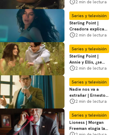
violento secuestro
2 min de lectura
de Joe en la
temporada 3
Series y televisión
Sterling Point |
Creadora explica
momentos clave del
2 min de lectura
final de la serie
Series y televisión
Sterling Point |
Annie y Ellis, ¿se
quedan juntos o
2 min de lectura
terminan al final?
Series y televisión
Nadie nos va a
extrañar | Ernesto
Laguardia habla
2 min de lectura
sobre la temporada
2
Series y televisión
Lioness | Morgan
Freeman elogia la
escritura de Taylor
2 min de lectura