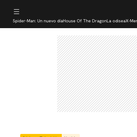
Spider-Man: Un nuevo día
House Of The Dragon
La odisea
X-Me