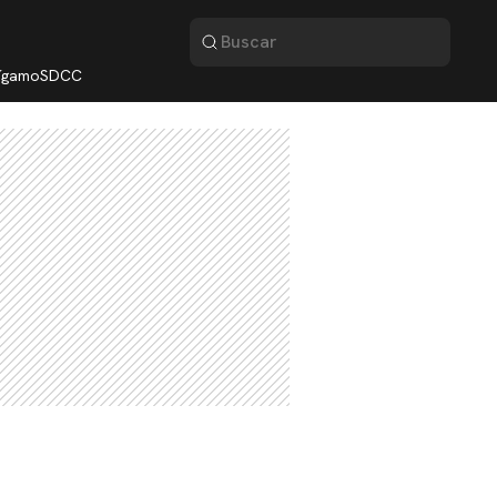
lígamo
SDCC