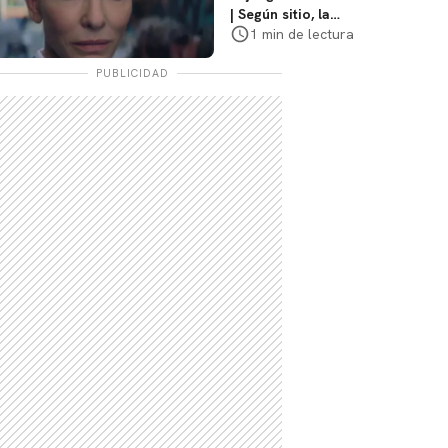
| Según sitio, la
versión de David
1 min de lectura
Fincher ya no
debería suceder
PUBLICIDAD