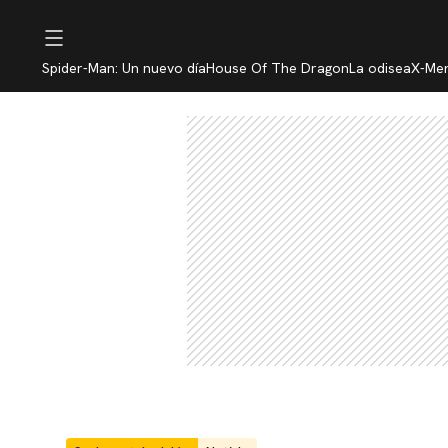
Spider-Man: Un nuevo día
House Of The Dragon
La odisea
X-Me