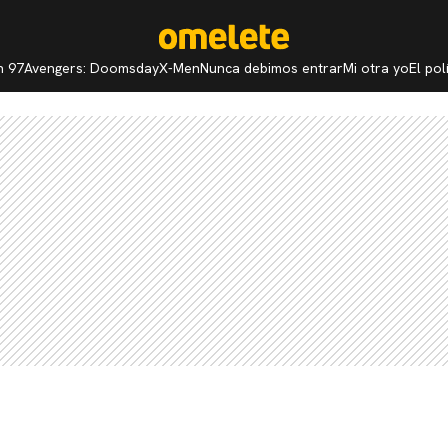
n 97
Avengers: Doomsday
X-Men
Nunca debimos entrar
Mi otra yo
El po