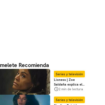
melete Recomienda
Series y televisión
Lioness | Zoe
Saldaña explica el
violento secuestro
2 min de lectura
de Joe en la
temporada 3
Series y televisión