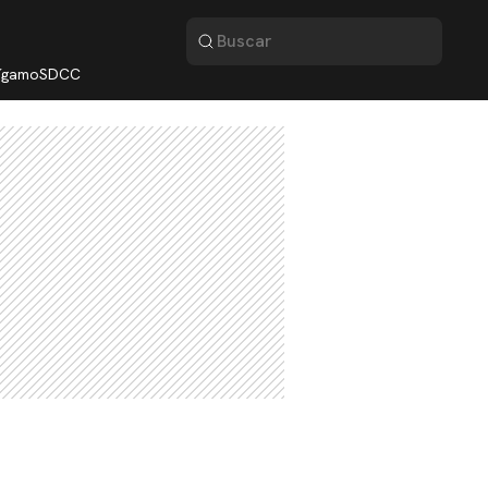
lígamo
SDCC