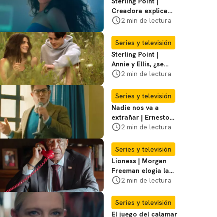
Sterling Point |
Creadora explica
momentos clave del
2 min de lectura
final de la serie
Series y televisión
Sterling Point |
Annie y Ellis, ¿se
quedan juntos o
2 min de lectura
terminan al final?
Series y televisión
Nadie nos va a
extrañar | Ernesto
Laguardia habla
2 min de lectura
sobre la temporada
2
Series y televisión
Lioness | Morgan
Freeman elogia la
escritura de Taylor
2 min de lectura
Sheridan: "Él tiene
coraje"
Series y televisión
El juego del calamar