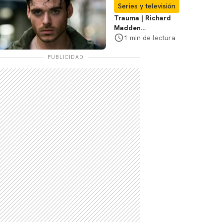
Te explicamos
Series y televisión
Trauma | Richard
Madden
protagonizará serie
1 min de lectura
de Prime Video
PUBLICIDAD