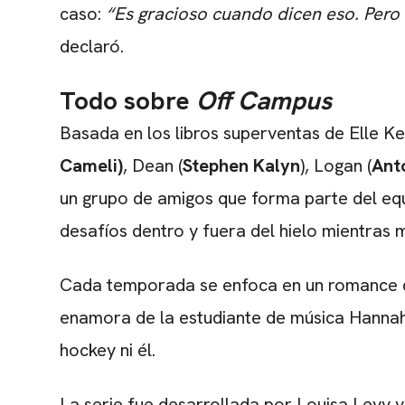
caso:
“Es gracioso cuando dicen eso. Pero
declaró.
Todo sobre
Off Campus
Basada en los libros superventas de Elle Ke
Cameli)
, Dean (
Stephen Kalyn
), Logan (
Ant
un grupo de amigos que forma parte del equ
desafíos dentro y fuera del hielo mientras m
Cada temporada se enfoca en un romance d
enamora de la estudiante de música Hannah
hockey ni él.
La serie fue desarrollada por Louisa Levy y