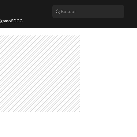
lígamo
SDCC