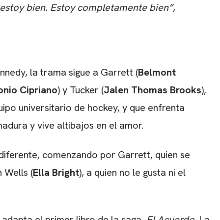
 estoy bien. Estoy completamente bien”
,
nnedy, la trama sigue a Garrett (
Belmont
onio Cipriano
) y Tucker (
Jalen Thomas Brooks
),
ipo universitario de hockey, y que enfrenta
adura y vive altibajos en el amor.
iferente, comenzando por Garrett, quien se
 Wells (
Ella Bright
), a quien no le gusta ni el
 adapta el primer libro de la saga,
El Acuerdo
. La