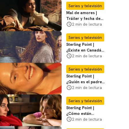
Series y televisión
Mal de amores |
Tráiler y fecha de
estreno de la nueva
2 min de lectura
serie mexicana
Series y televisión
Sterling Point |
¿Existe en Canadá
la isla de la que
2 min de lectura
habla la serie?
Entérate
Series y televisión
Sterling Point |
¿Quién es el padre
biológico de
2 min de lectura
Ramona? Te
decimos
Series y televisión
Sterling Point |
¿Cómo están
conectados Annie,
2 min de lectura
Ramona y Steven?