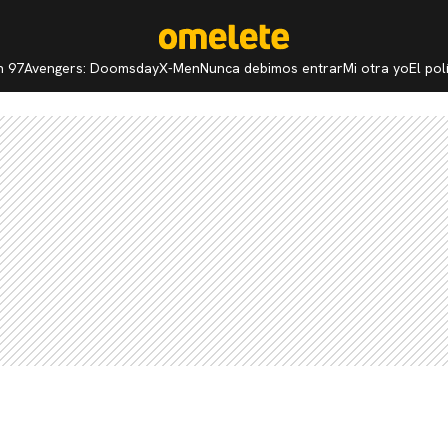
n 97
Avengers: Doomsday
X-Men
Nunca debimos entrar
Mi otra yo
El po