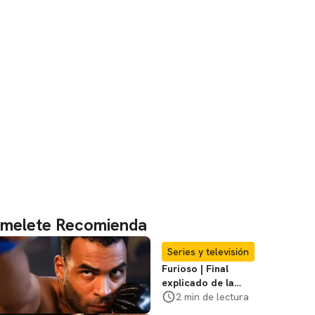
melete Recomienda
Series y televisión
Furioso | Final
explicado de la
serie brasileña de
2 min de lectura
Netflix