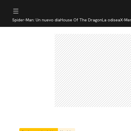
Spider-Man: Un nuevo día
House Of The Dragon
La odisea
X-Me