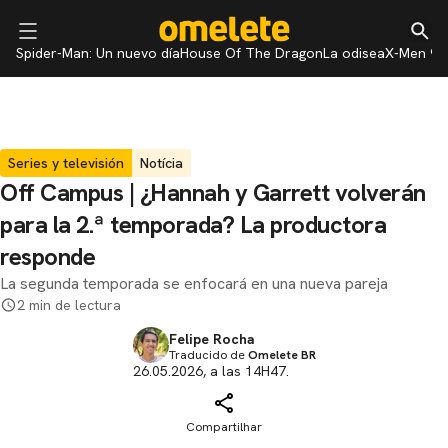
Spider-Man: Un nuevo día
House Of The Dragon
La odisea
X-Men 97
Series y televisión
Notícia
Off Campus | ¿Hannah y Garrett volverán
para la 2.ª temporada? La productora
responde
La segunda temporada se enfocará en una nueva pareja
2 min de lectura
Felipe Rocha
Traducido de
Omelete BR
26.05.2026, a las 14H47.
Compartilhar