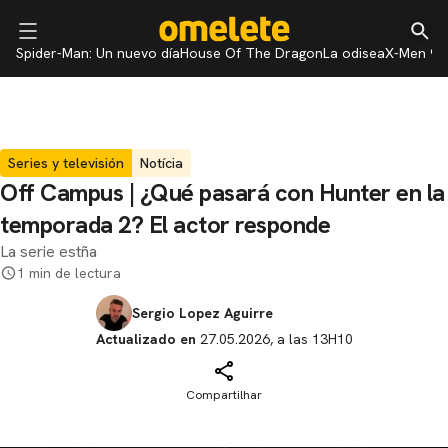
Spider-Man: Un nuevo día
House Of The Dragon
La odisea
X-Men 97
Series y televisión
Notícia
Off Campus | ¿Qué pasará con Hunter en la
temporada 2? El actor responde
La serie estña
1 min de lectura
Sergio Lopez Aguirre
Actualizado en
27.05.2026, a las 13H10
Compartilhar