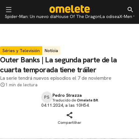
Spider-Man: Un nuevo día
House Of The Dragon
La odisea
X-Men 97
Séries y Televisión
Notícia
Outer Banks | La segunda parte de la
cuarta temporada tiene tráiler
La serie tendrá nuevos episodios el 7 de noviembre
1 min de lectura
Pedro Strazza
PS
Traducido de
Omelete BR
04.11.2024, a las 10H54.
Compartilhar