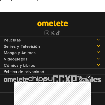
Peliculas
Series y Televisión
Noticias
Manga y Animes
Reseñas
Noticias
Videojuegos
Reseñas
Noticias
Cómics y Libros
Reseñas
Noticias
Política de privacidad
Reseñas
Noticias
Reseñas
©2026. Todos los derechos reservados.