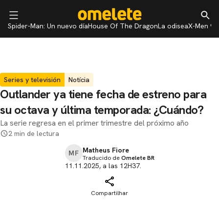
Spider-Man: Un nuevo día
House Of The Dragon
La odisea
X-Men 97
Series y televisión
Notícia
Outlander ya tiene fecha de estreno para
su octava y última temporada: ¿Cuándo?
La serie regresa en el primer trimestre del próximo año
2 min de lectura
Matheus Fiore
MF
Traducido de
Omelete BR
11.11.2025, a las 12H37.
Compartilhar