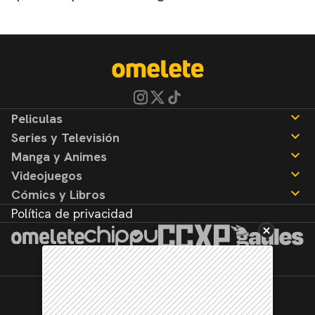
Peliculas
Series y Televisión
Noticias
Manga y Animes
Reseñas
Noticias
Videojuegos
Reseñas
Noticias
Cómics y Libros
Reseñas
Noticias
Política de privacidad
Reseñas
Noticias
Reseñas
©2026. Todos los derechos reservados.