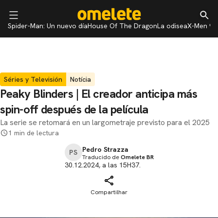
Spider-Man: Un nuevo día
House Of The Dragon
La odisea
X-Men 97
Séries y Televisión
Notícia
Peaky Blinders | El creador anticipa más
spin-off después de la película
La serie se retomará en un largometraje previsto para el 2025
1 min de lectura
Pedro Strazza
PS
Traducido de
Omelete BR
30.12.2024, a las 15H37.
Compartilhar