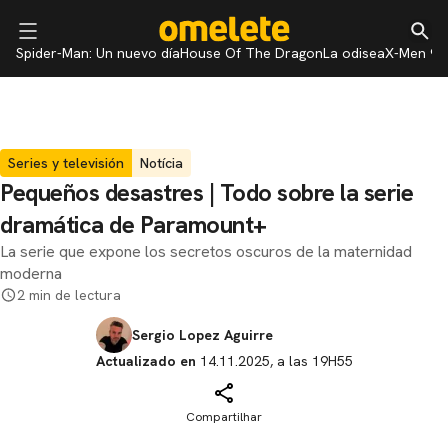
Spider-Man: Un nuevo día
House Of The Dragon
La odisea
X-Men 97
Series y televisión
Notícia
Pequeños desastres | Todo sobre la serie
dramática de Paramount+
La serie que expone los secretos oscuros de la maternidad
moderna
2 min de lectura
Sergio Lopez Aguirre
Actualizado en
14.11.2025, a las 19H55
Compartilhar