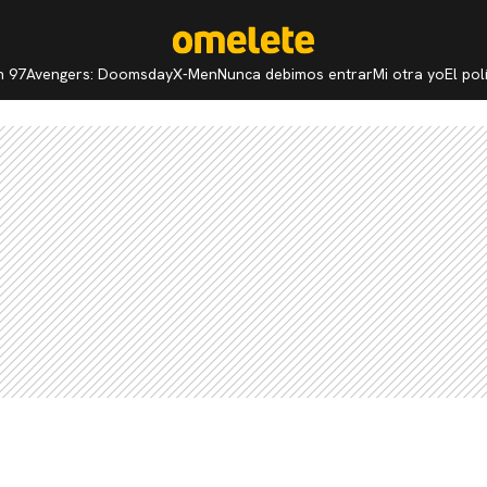
n 97
Avengers: Doomsday
X-Men
Nunca debimos entrar
Mi otra yo
El po