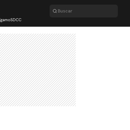
lígamo
SDCC