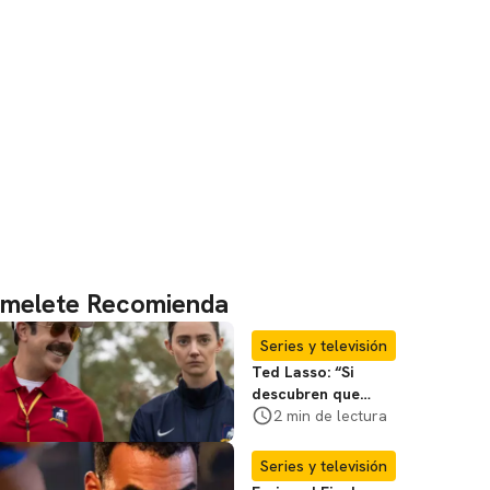
melete Recomienda
Series y televisión
Ted Lasso: “Si
descubren que
existe el futbol
2 min de lectura
femenino, estará
bien”,
Series y televisión