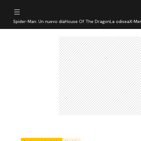
Spider-Man: Un nuevo día
House Of The Dragon
La odisea
X-Me