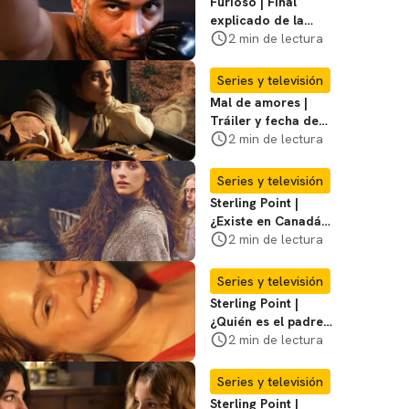
Furioso | Final
explicado de la
serie brasileña de
2 min de lectura
Netflix
Series y televisión
Mal de amores |
Tráiler y fecha de
estreno de la nueva
2 min de lectura
serie mexicana
Series y televisión
Sterling Point |
¿Existe en Canadá
la isla de la que
2 min de lectura
habla la serie?
Entérate
Series y televisión
Sterling Point |
¿Quién es el padre
biológico de
2 min de lectura
Ramona? Te
decimos
Series y televisión
Sterling Point |