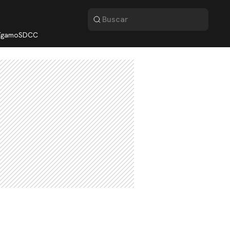
lígamo
SDCC