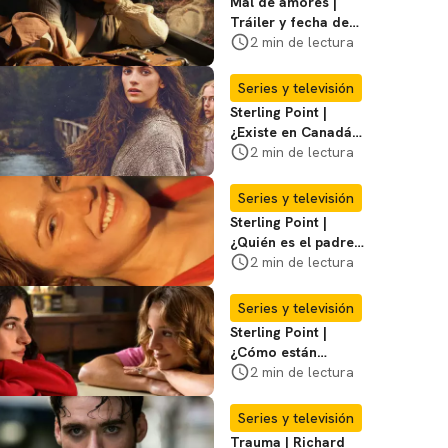
Mal de amores |
Tráiler y fecha de
estreno de la nueva
2 min de lectura
serie mexicana
Series y televisión
Sterling Point |
¿Existe en Canadá
la isla de la que
2 min de lectura
habla la serie?
Entérate
Series y televisión
Sterling Point |
¿Quién es el padre
biológico de
2 min de lectura
Ramona? Te
decimos
Series y televisión
Sterling Point |
¿Cómo están
conectados Annie,
2 min de lectura
Ramona y Steven?
Te explicamos
Series y televisión
Trauma | Richard