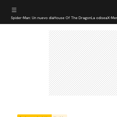
Spider-Man: Un nuevo día
House Of The Dragon
La odisea
X-Me