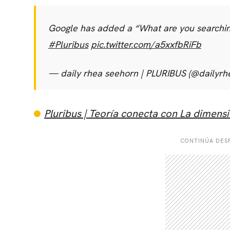
Google has added a “What are you searching 
#Pluribus
pic.twitter.com/a5xxfbRiFb
— daily rhea seehorn | PLURIBUS (@dailyrh
Pluribus | Teoría conecta con La dimens
CONTINÚA DESP