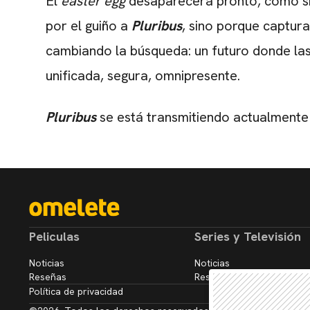
El
easter egg
desaparecerá pronto, como si
por el guiño a
Pluribus
, sino porque captu
cambiando la búsqueda: un futuro donde las
unificada, segura, omnipresente.
Pluribus
se está transmitiendo actualmente
Peliculas
Series y Televisión
Noticias
Noticias
Reseñas
Reseñas
Política de privacidad