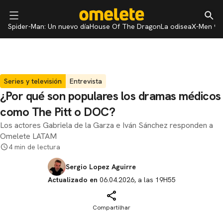
Spider-Man: Un nuevo día
House Of The Dragon
La odisea
X-Men 97
Series y televisión
Entrevista
¿Por qué son populares los dramas médicos
como The Pitt o DOC?
Los actores Gabriela de la Garza e Iván Sánchez responden a
Omelete LATAM
4 min de lectura
Sergio Lopez Aguirre
Actualizado en
06.04.2026, a las 19H55
Compartilhar