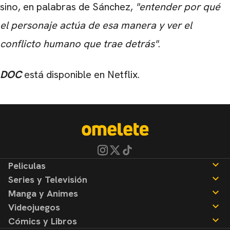
sino, en palabras de Sánchez,
"entender por qué
el personaje actúa de esa manera y ver el
conflicto humano que trae detrás"
.
DOC
está disponible en Netflix.
Peliculas
Series y Televisión
Noticias
Manga y Animes
Reseñas
Noticias
Videojuegos
Reseñas
Noticias
Cómics y Libros
Reseñas
Noticias