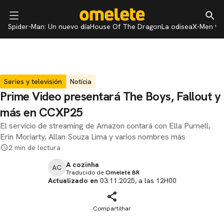
Spider-Man: Un nuevo día
House Of The Dragon
La odisea
X-Men 97
Series y televisión
Notícia
Prime Video presentará The Boys, Fallout y
más en CCXP25
El servicio de streaming de Amazon contará con Ella Purnell,
Erin Moriarty, Allan Souza Lima y varios nombres más
2 min de lectura
A cozinha
AC
Traducido de
Omelete BR
Actualizado en
03.11.2025, a las 12H00
Compartilhar