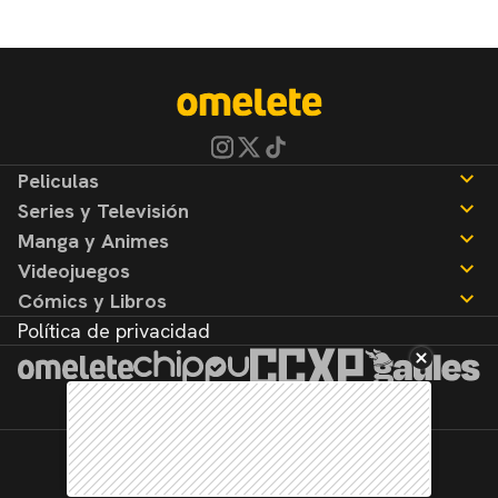
Peliculas
Series y Televisión
Noticias
Manga y Animes
Reseñas
Noticias
Videojuegos
Reseñas
Noticias
Cómics y Libros
Reseñas
Noticias
Política de privacidad
Reseñas
Noticias
Reseñas
©2026. Todos los derechos reservados.