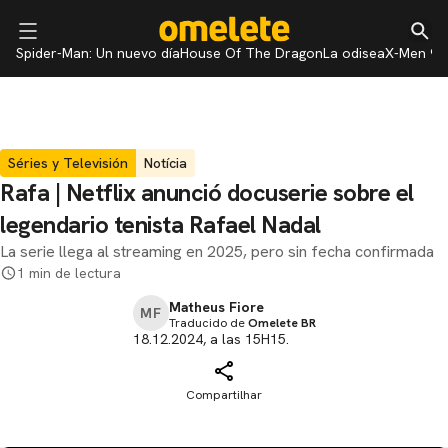
Spider-Man: Un nuevo día
House Of The Dragon
La odisea
X-Men 97
Séries y Televisión
Notícia
Rafa | Netflix anunció docuserie sobre el
legendario tenista Rafael Nadal
La serie llega al streaming en 2025, pero sin fecha confirmada
1 min de lectura
Matheus Fiore
MF
Traducido de
Omelete BR
18.12.2024, a las 15H15.
Compartilhar