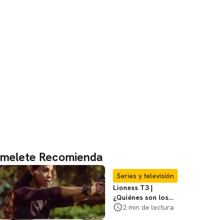
melete Recomienda
Series y televisión
Lioness T3 |
¿Quiénes son los
hombres que
2 min de lectura
atacaron a Joe en