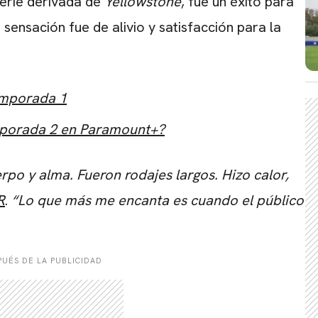
serie derivada de
Yellowstone
, fue un éxito para
a sensación fue de alivio y satisfacción para la
temporada 1
mporada 2 en Paramount+?
erpo y alma. Fueron rodajes largos. Hizo calor,
R
.
“Lo que más me encanta es cuando el público
UÉS DE LA PUBLICIDAD
CARREGANDO PUBLICIDADE