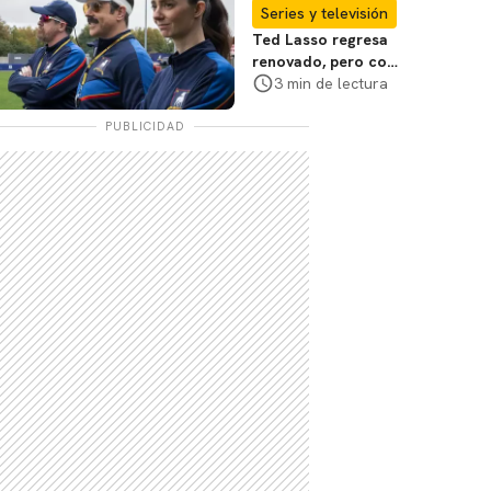
Series y televisión
Ted Lasso regresa
renovado, pero con
la misma ternura en
3 min de lectura
la temporada 4
PUBLICIDAD