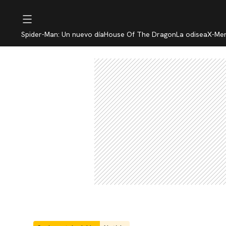
Spider-Man: Un nuevo día
House Of The Dragon
La odisea
X-Me