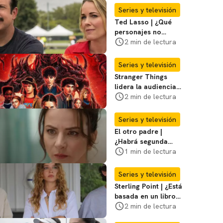
su casa?
Series y televisión
Ted Lasso | ¿Qué
personajes no
regresan en la
2 min de lectura
temporada 4? Te
contamos
Series y televisión
Stranger Things
lidera la audiencia
del primer semestre
2 min de lectura
del año en series
Series y televisión
El otro padre |
¿Habrá segunda
temporada de la
1 min de lectura
serie de Silvia
Navarro?
Series y televisión
Sterling Point | ¿Está
basada en un libro o
en una historia
2 min de lectura
real?