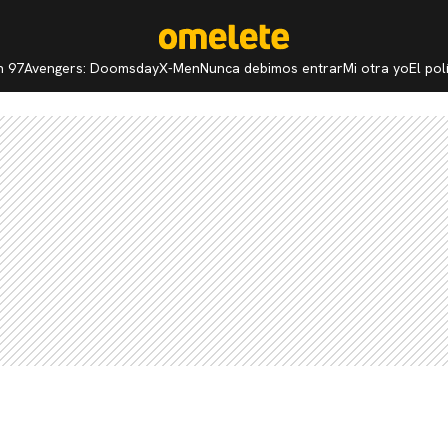
n 97
Avengers: Doomsday
X-Men
Nunca debimos entrar
Mi otra yo
El po