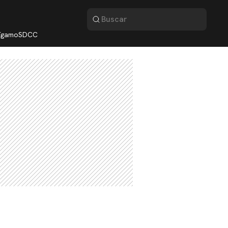
lígamo
SDCC