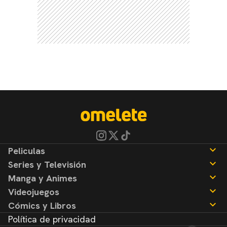
Peliculas
Series y Televisión
Noticias
Manga y Animes
Reseñas
Noticias
Videojuegos
Reseñas
Noticias
Cómics y Libros
Reseñas
Noticias
Política de privacidad
Reseñas
Noticias