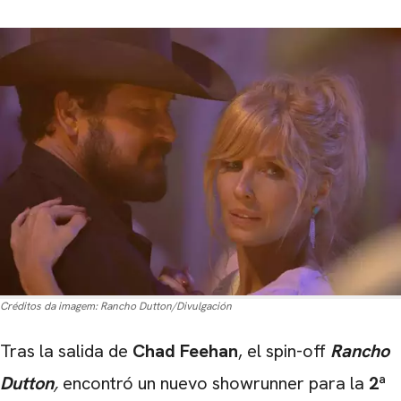
Créditos da imagem:
Rancho Dutton/Divulgación
Tras la salida de
Chad Feehan
, el spin-off
Rancho
Dutton
,
encontró un nuevo showrunner para la
2ª