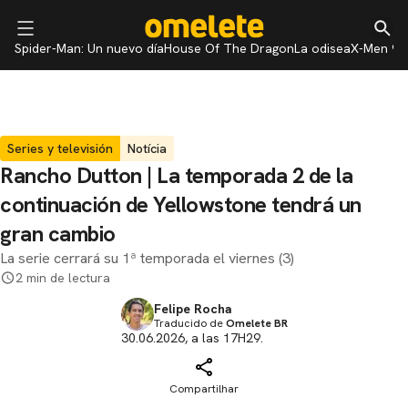
Spider-Man: Un nuevo día
House Of The Dragon
La odisea
X-Men 97
Series y televisión
Notícia
Rancho Dutton | La temporada 2 de la
continuación de Yellowstone tendrá un
gran cambio
La serie cerrará su 1ª temporada el viernes (3)
2 min de lectura
Felipe Rocha
Traducido de
Omelete BR
30.06.2026, a las 17H29.
Compartilhar