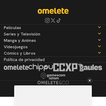
Peliculas
Series y Televisión
Noticias
Manga y Animes
Reseñas
Noticias
Videojuegos
Reseñas
Noticias
Cómics y Libros
Reseñas
Noticias
Política de privacidad
Reseñas
Noticias
Reseñas
©2026. Todos los derechos reservados.