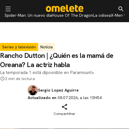
Spider-Man: Un nuevo día
House Of The Dragon
La odisea
X-Men 97
Series y televisión
Notícia
Rancho Dutton | ¿Quién es la mamá de
Oreana? La actriz habla
La temporada 1 está diposnible en Paramount+
2 min de lectura
Sergio Lopez Aguirre
Actualizado en
08.07.2026, a las 10H54
Compartilhar