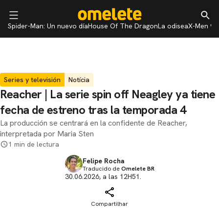
Spider-Man: Un nuevo día
House Of The Dragon
La odisea
X-Men 97
Series y televisión
Notícia
Reacher | La serie spin off Neagley ya tiene
fecha de estreno tras la temporada 4
La producción se centrará en la confidente de Reacher,
interpretada por Maria Sten
1 min de lectura
Felipe Rocha
Traducido de
Omelete BR
30.06.2026, a las 12H51.
Compartilhar