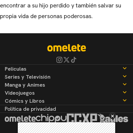
encontrar a su hijo perdido y también salvar su
propia vida de personas poderosas.
Peliculas
Series y Televisión
Noticias
Manga y Animes
Reseñas
Noticias
Videojuegos
Reseñas
Noticias
Cómics y Libros
Reseñas
Noticias
Política de privacidad
Reseñas
Noticias
Reseñas