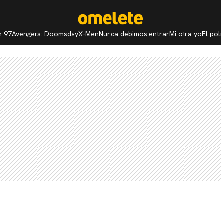
n 97
Avengers: Doomsday
X-Men
Nunca debimos entrar
Mi otra yo
El po