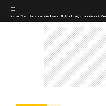
Spider-Man: Un nuevo día
House Of The Dragon
La odisea
X-Me