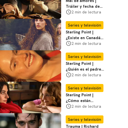
Mal de amores |
Tráiler y fecha de
estreno de la nueva
2 min de lectura
serie mexicana
Series y televisión
Sterling Point |
¿Existe en Canadá
la isla de la que
2 min de lectura
habla la serie?
Entérate
Series y televisión
Sterling Point |
¿Quién es el padre
biológico de
2 min de lectura
Ramona? Te
decimos
Series y televisión
Sterling Point |
¿Cómo están
conectados Annie,
2 min de lectura
Ramona y Steven?
Te explicamos
Series y televisión
Trauma | Richard