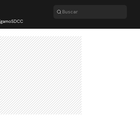
lígamo
SDCC