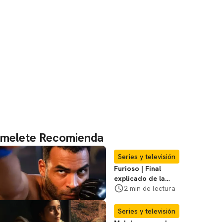
melete Recomienda
Series y televisión
Furioso | Final
explicado de la
serie brasileña de
2 min de lectura
Netflix
Series y televisión