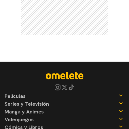
Peliculas
Series y Televisión
Noticias
Manga y Animes
Reseñas
Noticias
Videojuegos
Reseñas
Noticias
Cómics y Libros
Reseñas