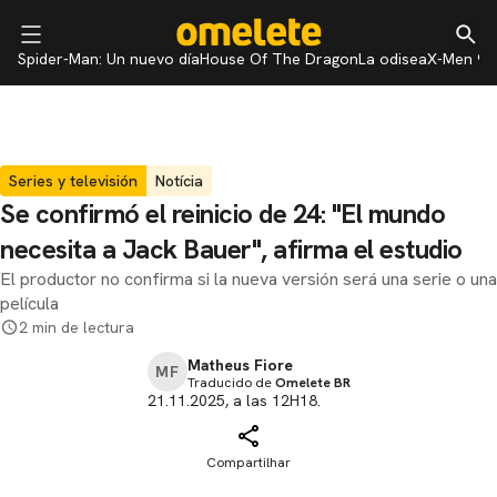
Spider-Man: Un nuevo día
House Of The Dragon
La odisea
X-Men 97
Series y televisión
Notícia
Se confirmó el reinicio de 24: "El mundo
necesita a Jack Bauer", afirma el estudio
El productor no confirma si la nueva versión será una serie o una
película
2 min de lectura
Matheus Fiore
MF
Traducido de
Omelete BR
21.11.2025, a las 12H18.
Compartilhar